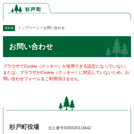
ペ
メ
ー
ニ
ジ
ュ
の
ー
先
を
トップページ
>
お問い合わせ
現在地
頭
飛
本
で
ば
お問い合わせ
文
す。
し
て
本
文
ブラウザでCookie（クッキー）が使用できる設定になっていない、
へ
または、ブラウザがCookie（クッキー）に対応していないため、お
問い合わせフォームをご利用頂けません。
杉戸町役場
法人番号5000020114642