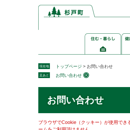
ペ
メ
ー
ニ
ジ
ュ
の
ー
先
を
住
健
頭
飛
む・
康
で
ば
暮
介
す。
し
ら
護
て
し
福
本
トップページ
>
お問い合わせ
現在地
祉
文
お問い合わせ
足あと
へ
本
文
お問い合わせ
ブラウザでCookie（クッキー）が使用で
ームをご利用頂けません。