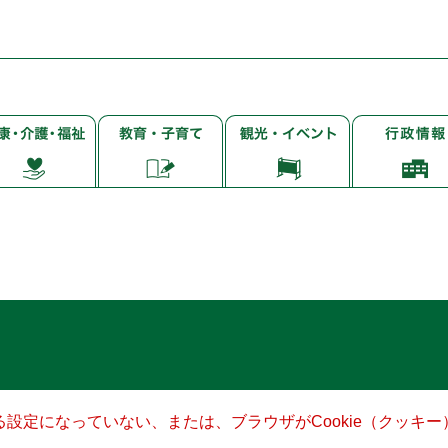
子
観
行
・
育
光・
政
て・
イ
情
・
就
ベ
報
学・
ン
教
ト
育
きる設定になっていない、または、ブラウザがCookie（クッ