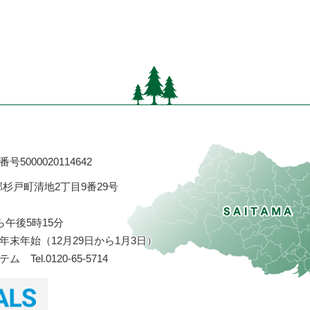
号5000020114642
飾郡杉戸町清地2丁目9番29号
ら午後5時15分
末年始（12月29日から1月3日）
ステム
Tel.0120-65-5714