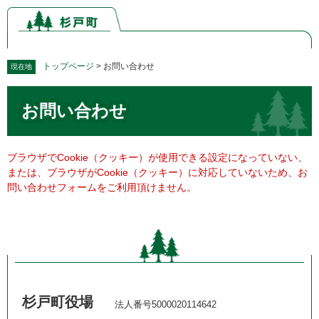
ペ
メ
ー
ニ
ジ
ュ
の
ー
先
を
トップページ
>
お問い合わせ
現在地
頭
飛
本
で
ば
お問い合わせ
文
す。
し
て
本
文
ブラウザでCookie（クッキー）が使用できる設定になっていない、
へ
または、ブラウザがCookie（クッキー）に対応していないため、お
問い合わせフォームをご利用頂けません。
杉戸町役場
法人番号5000020114642