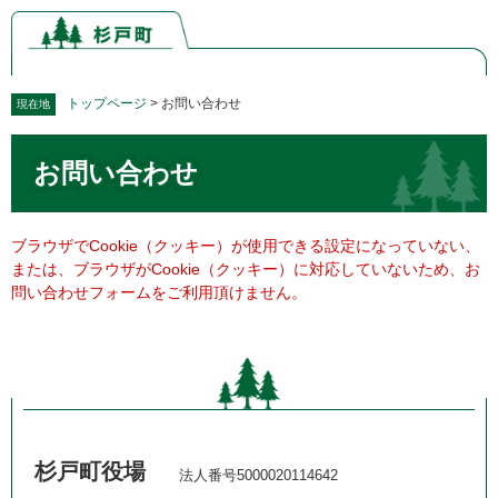
ペ
メ
ー
ニ
ジ
ュ
の
ー
先
を
トップページ
>
お問い合わせ
現在地
頭
飛
本
で
ば
お問い合わせ
文
す。
し
て
本
文
ブラウザでCookie（クッキー）が使用できる設定になっていない、
へ
または、ブラウザがCookie（クッキー）に対応していないため、お
問い合わせフォームをご利用頂けません。
杉戸町役場
法人番号5000020114642