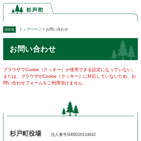
ペ
メ
ー
ニ
ジ
ュ
の
ー
先
を
トップページ
>
お問い合わせ
現在地
頭
飛
本
で
ば
お問い合わせ
文
す。
し
て
本
文
ブラウザでCookie（クッキー）が使用できる設定になっていない、
へ
または、ブラウザがCookie（クッキー）に対応していないため、お
問い合わせフォームをご利用頂けません。
杉戸町役場
法人番号5000020114642