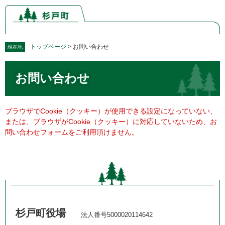
ペ
メ
ー
ニ
ジ
ュ
の
ー
先
を
トップページ
>
お問い合わせ
現在地
頭
飛
本
で
ば
お問い合わせ
文
す。
し
て
本
文
ブラウザでCookie（クッキー）が使用できる設定になっていない、
へ
または、ブラウザがCookie（クッキー）に対応していないため、お
問い合わせフォームをご利用頂けません。
杉戸町役場
法人番号5000020114642