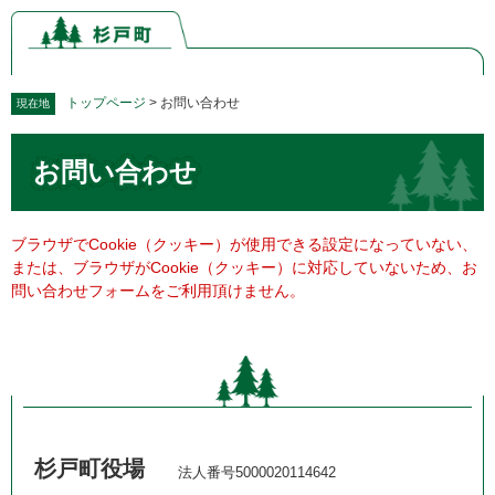
ペ
メ
ー
ニ
ジ
ュ
の
ー
先
を
トップページ
>
お問い合わせ
現在地
頭
飛
本
で
ば
お問い合わせ
文
す。
し
て
本
文
ブラウザでCookie（クッキー）が使用できる設定になっていない、
へ
または、ブラウザがCookie（クッキー）に対応していないため、お
問い合わせフォームをご利用頂けません。
杉戸町役場
法人番号5000020114642