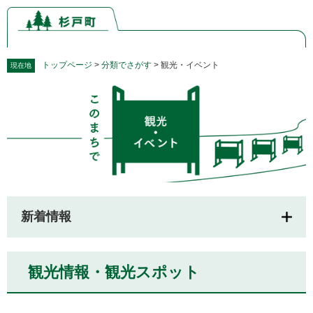
ペ
メ
ー
ニ
ジ
ュ
の
ー
先
を
トップページ
>
分類でさがす
>
観光・イベント
現在地
頭
飛
本
で
ば
文
す。
し
て
本
文
へ
新着情報
観光情報・観光スポット