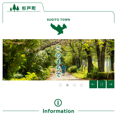
ペ
メ
ー
ニ
ジ
ュ
の
ー
先
を
頭
飛
で
ば
す。
し
て
本
文
へ
本
文