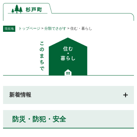
ペ
メ
ー
ニ
ジ
ュ
の
ー
先
を
トップページ
>
分類でさがす
>
住む・暮らし
現在地
頭
飛
本
で
ば
文
す。
し
て
本
文
へ
新着情報
防災・防犯・安全