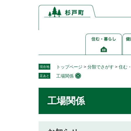
ペ
メ
ー
ニ
ジ
ュ
の
ー
先
を
住
健
頭
飛
む・
康
で
ば
暮
介
す。
し
ら
護
て
し
福
本
トップページ
>
分類でさがす
>
住む
現在地
祉
文
工場関係
足あと
へ
本
文
工場関係