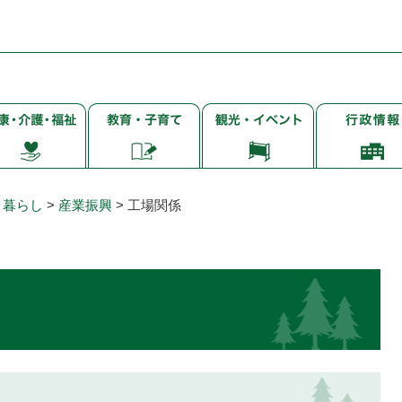
子
観
行
・
育
光・
政
て・
イ
情
・
就
ベ
報
学・
ン
・暮らし
>
産業振興
>
工場関係
教
ト
育