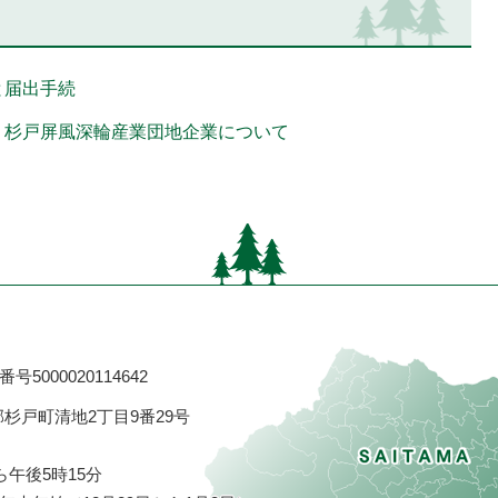
と届出手続
・杉戸屏風深輪産業団地企業について
号5000020114642
飾郡杉戸町清地2丁目9番29号
ら午後5時15分