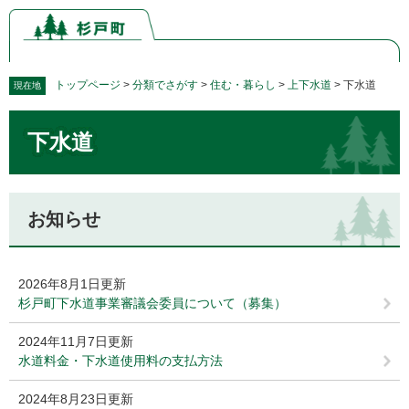
ペ
メ
ー
ニ
ジ
ュ
の
ー
先
を
トップページ
>
分類でさがす
>
住む・暮らし
>
上下水道
>
下水道
現在地
頭
飛
本
で
ば
下水道
文
す。
し
て
本
文
お知らせ
へ
2026年8月1日更新
杉戸町下水道事業審議会委員について（募集）
2024年11月7日更新
水道料金・下水道使用料の支払方法
2024年8月23日更新