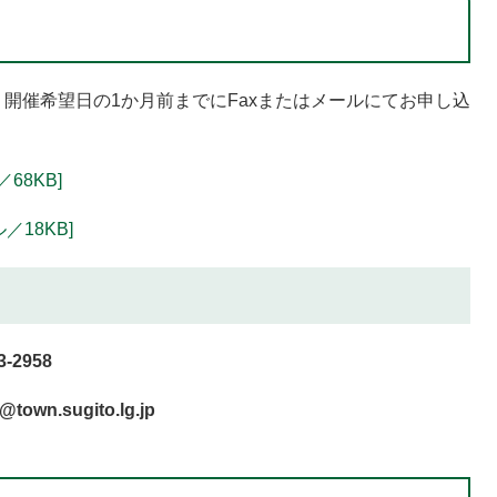
開催希望日の1か月前までにFaxまたはメールにてお申し込
68KB]
／18KB]
-2958
gito.lg.jp