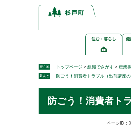
ペ
メ
ー
ニ
ジ
ュ
の
ー
先
を
住
健
頭
飛
む・
康
で
ば
暮
介
す。
し
ら
護
て
し
福
本
トップページ
>
組織でさがす
>
産業
現在地
祉
文
防ごう！消費者トラブル（出前講座の
足あと
へ
本
文
防ごう！消費者ト
ページID：00