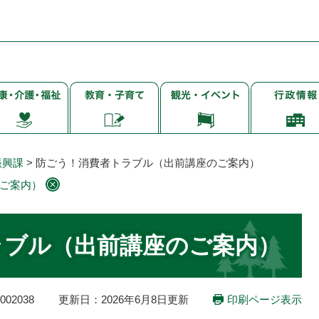
子
観
行
・
育
光・
政
て・
イ
情
・
就
ベ
報
学・
ン
振興課
>
防ごう！消費者トラブル（出前講座のご案内）
教
ト
ご案内）
育
ラブル（出前講座のご案内）
02038
更新日：2026年6月8日更新
印刷ページ表示