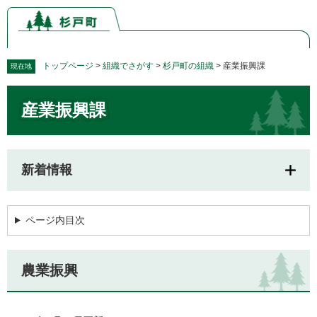
ペ
メ
ー
ニ
ジ
ュ
の
ー
先
を
トップページ
>
組織でさがす
>
杉戸町の組織
>
産業振興課
現在地
頭
飛
本
で
ば
産業振興課
文
す。
し
て
本
文
新着情報
へ
ページ内目次
農業振興