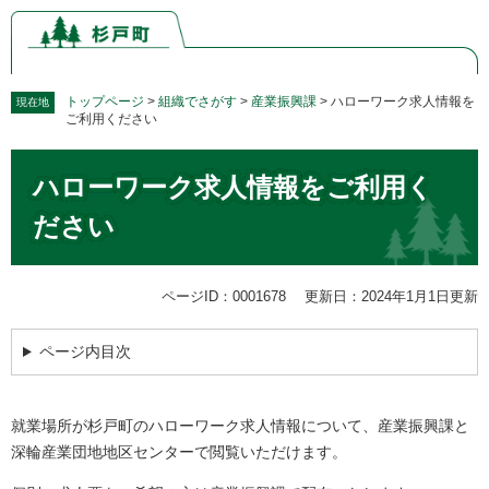
ペ
メ
ー
ニ
ジ
ュ
の
ー
先
を
トップページ
>
組織でさがす
>
産業振興課
>
ハローワーク求人情報を
現在地
ご利用ください
頭
飛
で
ば
本
す。
し
ハローワーク求人情報をご利用く
文
て
本
ださい
文
へ
ページID：0001678
更新日：2024年1月1日更新
ページ内目次
就業場所が杉戸町のハローワーク求人情報について、産業振興課と
深輪産業団地地区センターで閲覧いただけます。