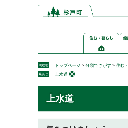
ペ
メ
ー
ニ
ジ
ュ
の
ー
先
を
住
健
頭
飛
む・
康
で
ば
暮
介
す。
し
ら
護
て
し
福
本
トップページ
>
分類でさがす
>
住む
現在地
祉
文
上水道
足あと
へ
本
文
上水道