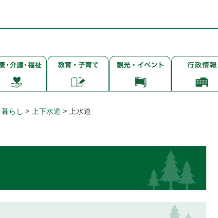
子
観
行
・
育
光・
政
て・
イ
情
・
就
ベ
報
学・
ン
・暮らし
>
上下水道
>
上水道
教
ト
育