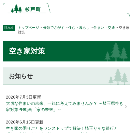
ペ
メ
ー
ニ
ジ
ュ
の
ー
先
を
トップページ
>
分類でさがす
>
住む・暮らし
>
住まい・交通
>
空き家
現在地
対策
頭
飛
で
ば
本
す。
し
空き家対策
文
て
本
文
へ
お知らせ
2026年7月3日更新
大切な住まいの未来、一緒に考えてみませんか？ ～埼玉県空き
家対策PR動画「家の未来」～
2026年6月15日更新
空き家の困りごとをワンストップで解決！埼玉りそな銀行と