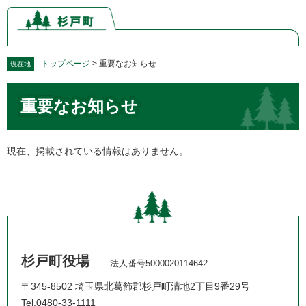
ペ
メ
ー
ニ
ジ
ュ
の
ー
先
を
トップページ
>
重要なお知らせ
現在地
頭
飛
本
で
ば
重要なお知らせ
文
す。
し
て
本
文
現在、掲載されている情報はありません。
へ
杉戸町役場
法人番号5000020114642
〒345-8502 埼玉県北葛飾郡杉戸町清地2丁目9番29号
Tel.0480-33-1111