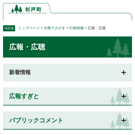
ペ
メ
ー
ニ
ジ
ュ
の
ー
先
を
トップページ
>
分類でさがす
>
行政情報
>
広報・広聴
現在地
頭
飛
本
で
ば
広報・広聴
文
す。
し
て
本
文
新着情報
へ
広報すぎと
パブリックコメント