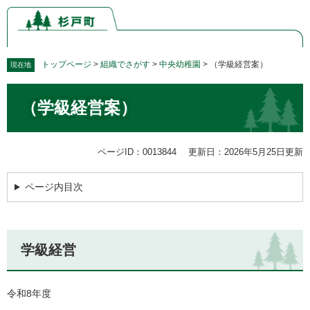
ペ
メ
ー
ニ
ジ
ュ
の
ー
先
を
トップページ
>
組織でさがす
>
中央幼稚園
>
（学級経営案）
現在地
頭
飛
本
で
ば
（学級経営案）
文
す。
し
て
本
文
ページID：0013844
更新日：2026年5月25日更新
へ
ページ内目次
学級経営
令和8年度