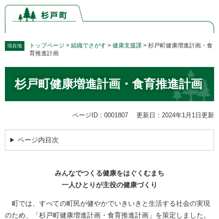
ペ
メ
ー
ニ
ジ
ュ
の
ー
先
を
トップページ
>
組織でさがす
>
健康支援課
>
杉戸町健康増進計画・食
現在地
育推進計画
頭
飛
で
ば
本
す。
し
杉戸町健康増進計画・食育推進計画
文
て
本
文
ページID：0001807
更新日：2024年1月1日更新
へ
ページ内目次
みんなでつくる健康をはぐくむまち
一人ひとりが主役の健康づくり
町では、すべての町民が健やかでいきいきと生活する社会の実現
のため、「杉戸町健康増進計画・食育推進計画」を策定しました。