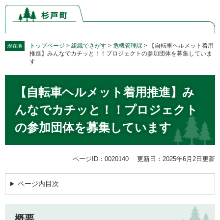
ペ
メ
ー
ニ
ジ
ュ
の
ー
先
を
トップページ
>
組織でさがす
>
危機管理課
>
【自転車ヘルメット着用
現在地
推進】みんなでカチッと！！プロジェクトの参加団体を募集していま
頭
飛
す
で
ば
す。
し
本
て
【自転車ヘルメット着用推進】み
文
本
んなでカチッと！！プロジェクト
文
へ
の参加団体を募集しています
ページID：0020140
更新日：2025年6月2日更新
ページ内目次
概要