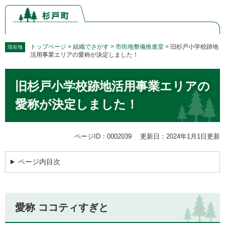
ペ
メ
ー
ニ
ジ
ュ
の
ー
先
を
トップページ
>
組織でさがす
>
市街地整備推進室
>
旧杉戸小学校跡地
現在地
活用事業エリアの愛称が決定しました！
頭
飛
で
ば
本
す。
し
旧杉戸小学校跡地活用事業エリアの
文
て
本
愛称が決定しました！
文
へ
ページID：0002039
更新日：2024年1月1日更新
ページ内目次
愛称 ココティすぎと