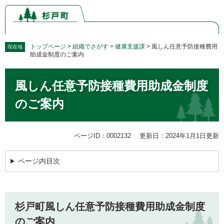
ペ
メ
ー
ニ
ジ
ュ
の
ー
先
を
トップページ
>
組織でさがす
>
健康支援課
>
風しん任意予防接種費用
現在地
助成金制度のご案内
頭
飛
で
ば
本
す。
し
風しん任意予防接種費用助成金制度
文
て
本
のご案内
文
へ
ページID：0002132
更新日：2024年1月1日更新
ページ内目次
杉戸町風しん任意予防接種費用助成金制度
のご案内