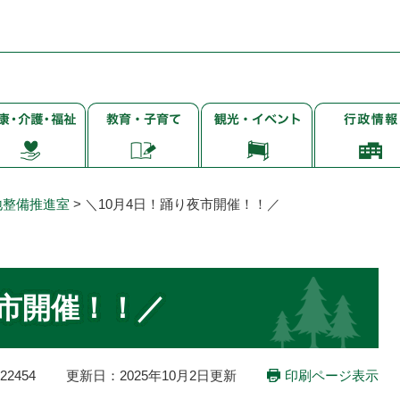
子
観
行
・
育
光・
政
て・
イ
情
・
就
ベ
報
学・
ン
地整備推進室
>
＼10月4日！踊り夜市開催！！／
教
ト
育
夜市開催！！／
2454
更新日：2025年10月2日更新
印刷ページ表示