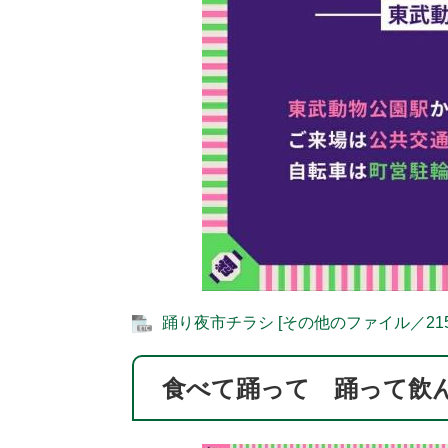
踊り夜市チラシ [その他のファイル／215
食べて踊って 踊って飲