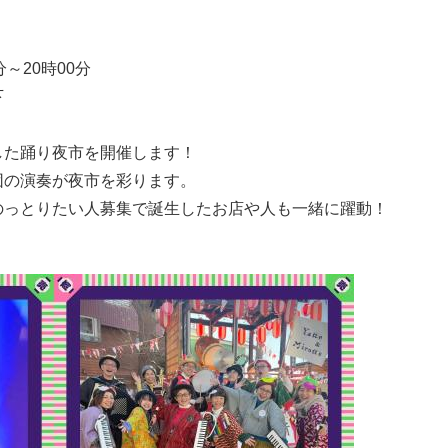
分～20時00分
下
した踊り夜市を開催します！
団の演奏が夜市を彩ります。
のっとりたい人募集で誕生したお店や人も一緒に躍動！