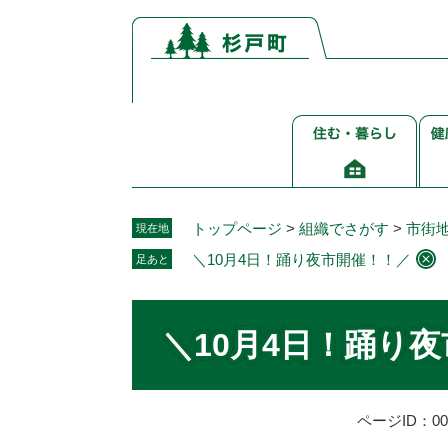
ペ
メ
ー
ニ
ジ
ュ
の
ー
先
を
住
健
頭
飛
む・
康
で
ば
暮
介
す。
し
ら
護
て
し
福
本
トップページ
>
組織でさがす
>
市街
現在地
祉
文
＼10月4日！踊り夜市開催！！／
足あと
へ
本
文
＼10月4日！踊り
ページID：002