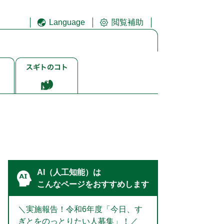
Language
閲覧補助
ス
ギ
ト
ゴ
ト
AI（人工知能）は
こんなページをおすすめします
＼実施報告！令和6年度「今日、す
ぎとをのっとりたい人募集」！／