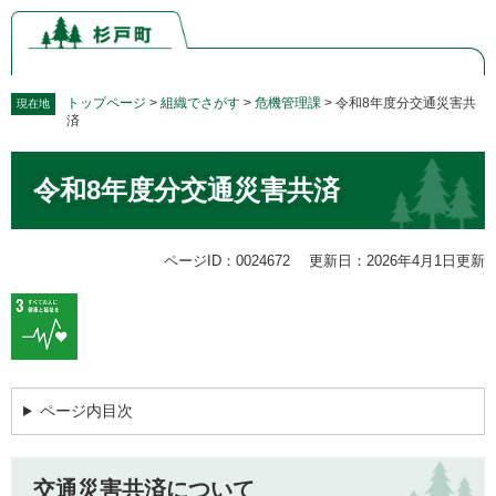
ペ
メ
ー
ニ
ジ
ュ
の
ー
先
を
トップページ
>
組織でさがす
>
危機管理課
>
令和8年度分交通災害共
現在地
済
頭
飛
で
ば
本
す。
し
令和8年度分交通災害共済
文
て
本
文
ページID：0024672
更新日：2026年4月1日更新
へ
ページ内目次
交通災害共済について