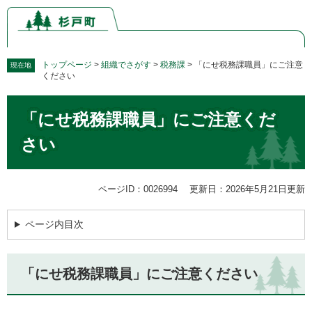
ペ
メ
ー
ニ
ジ
ュ
の
ー
先
を
トップページ
>
組織でさがす
>
税務課
>
「にせ税務課職員」にご注意
現在地
ください
頭
飛
で
ば
本
す。
し
「にせ税務課職員」にご注意くだ
文
て
本
さい
文
へ
ページID：0026994
更新日：2026年5月21日更新
ページ内目次
「にせ税務課職員」にご注意ください