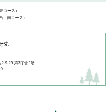
東コース）
西・南コース）
せ先
9-29 第3庁舎2階
50