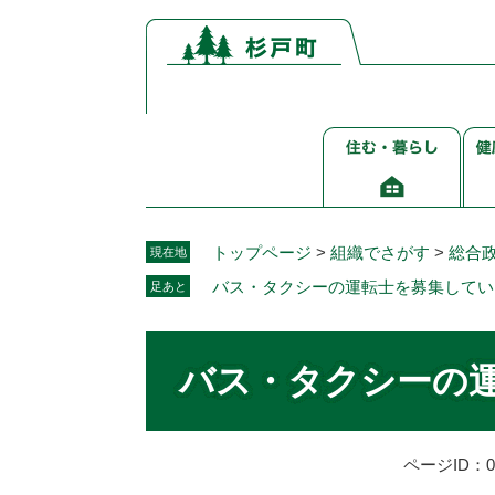
ペ
メ
ー
ニ
ジ
ュ
の
ー
先
を
住
健
頭
飛
む・
康
で
ば
暮
介
す。
し
ら
護
て
し
福
本
トップページ
>
組織でさがす
>
総合
現在地
祉
文
バス・タクシーの運転士を募集してい
足あと
へ
本
文
バス・タクシーの
ページID：00