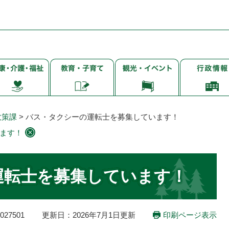
子
観
行
・
育
光・
政
て・
イ
情
・
就
ベ
報
学・
ン
政策課
>
バス・タクシーの運転士を募集しています！
教
ト
ます！
育
運転士を募集しています！
27501
更新日：2026年7月1日更新
印刷ページ表示