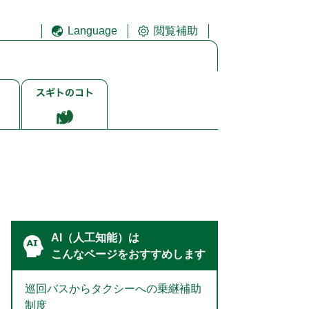
Language
閲覧補助
ス
ギ
ト
ゴ
ト
AI（人工知能）は
こんなページをおすすめします
巡回バスからタクシーへの乗継補助
制度