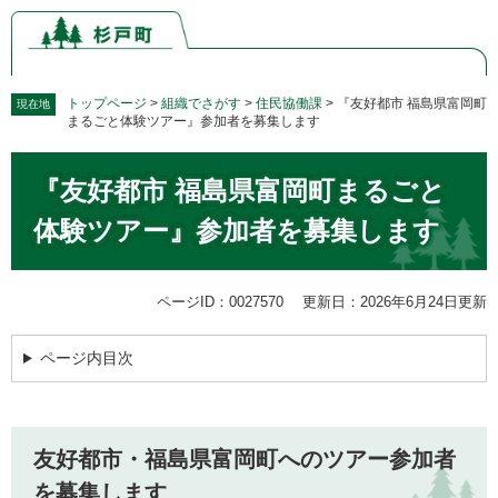
ペ
メ
ー
ニ
ジ
ュ
の
ー
先
を
トップページ
>
組織でさがす
>
住民協働課
>
『友好都市 福島県富岡町
現在地
まるごと体験ツアー』参加者を募集します
頭
飛
で
ば
本
す。
し
『友好都市 福島県富岡町まるごと
文
て
本
体験ツアー』参加者を募集します
文
へ
ページID：0027570
更新日：2026年6月24日更新
ページ内目次
友好都市・福島県富岡町へのツアー参加者
を募集します