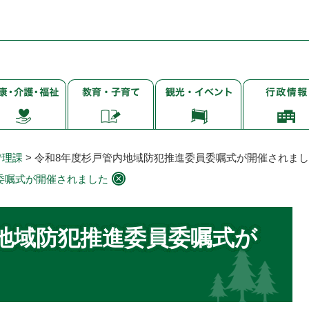
子
観
行
・
育
光・
政
て・
イ
情
・
就
ベ
報
学・
ン
管理課
>
令和8年度杉戸管内地域防犯推進委員委嘱式が開催されま
教
ト
委嘱式が開催されました
育
地域防犯推進委員委嘱式が