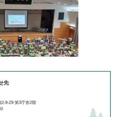
せ先
9-29 第3庁舎2階
50