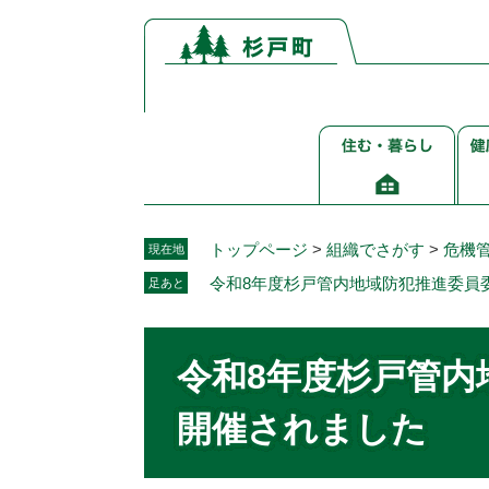
ペ
メ
ー
ニ
ジ
ュ
の
ー
先
を
住
健
頭
飛
む・
康
で
ば
暮
介
す。
し
ら
護
て
し
福
本
トップページ
>
組織でさがす
>
危機
現在地
祉
文
令和8年度杉戸管内地域防犯推進委員
足あと
へ
本
文
令和8年度杉戸管内
開催されました