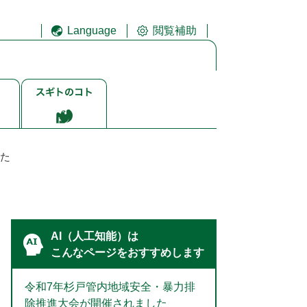
Language
閲覧補助
ス
ギ
ト
ゴ
ト
した
AI（人工知能）は
こんなページをおすすめします
令和7年杉戸管内地域安全・暴力排
除推進大会が開催されました