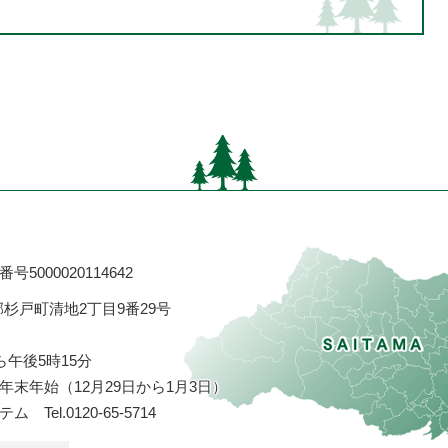
号5000020114642
飾郡杉戸町清地2丁目9番29号
ら午後5時15分
末年始（12月29日から1月3日）
ステム
Tel.0120-65-5714