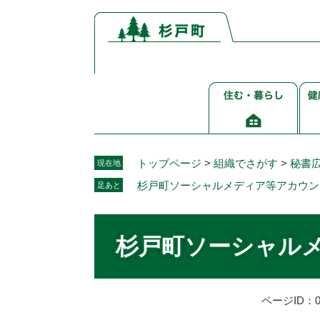
ペ
メ
ー
ニ
ジ
ュ
の
ー
先
を
住
健
頭
飛
む・
康
で
ば
暮
介
す。
し
ら
護
て
し
福
本
トップページ
>
組織でさがす
>
秘書
現在地
祉
文
杉戸町ソーシャルメディア等アカウン
足あと
へ
本
文
杉戸町ソーシャル
ページID：00