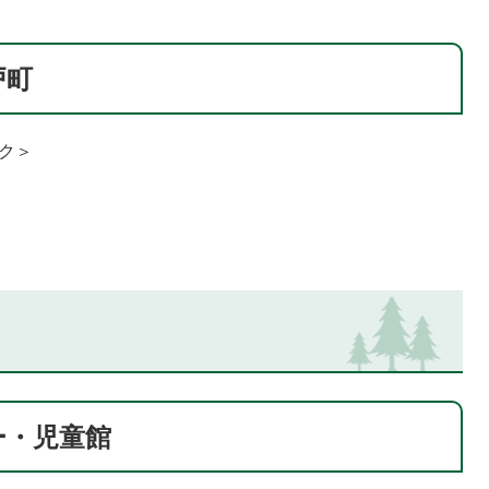
戸町
ク＞
ー・児童館