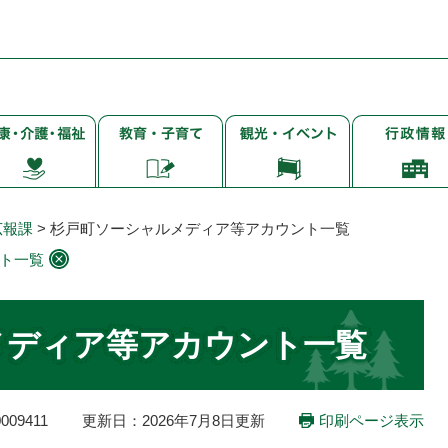
子
観
行
・
育
光・
政
て・
イ
情
・
就
ベ
報
学・
ン
広報課
>
杉戸町ソーシャルメディア等アカウント一覧
教
ト
ト一覧
育
メディア等アカウント一覧
09411
更新日：2026年7月8日更新
印刷ページ表示