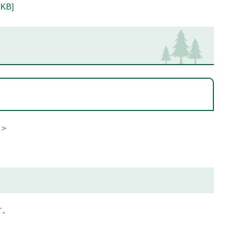
KB]
＞
す。