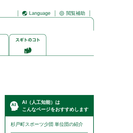
Language
閲覧補助
ス
ギ
ト
ゴ
ト
AI（人工知能）は
こんなページをおすすめします
杉戸町スポーツ少団 単位団の紹介