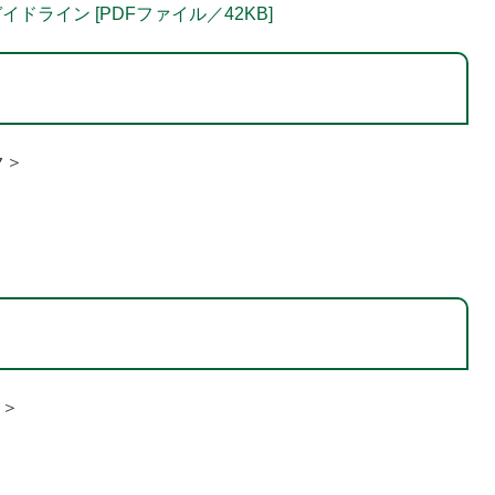
ライン [PDFファイル／42KB]
ク＞
ク＞