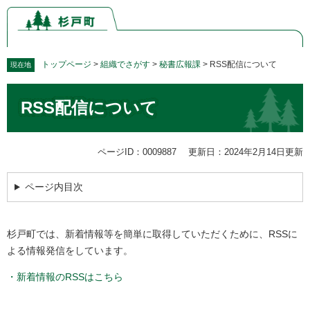
ペ
メ
ー
ニ
ジ
ュ
の
ー
先
を
トップページ
>
組織でさがす
>
秘書広報課
>
RSS配信について
現在地
頭
飛
本
で
ば
RSS配信について
文
す。
し
て
本
文
ページID：0009887
更新日：2024年2月14日更新
へ
ページ内目次
杉戸町では、新着情報等を簡単に取得していただくために、RSSに
よる情報発信をしています。
・新着情報のRSSはこちら