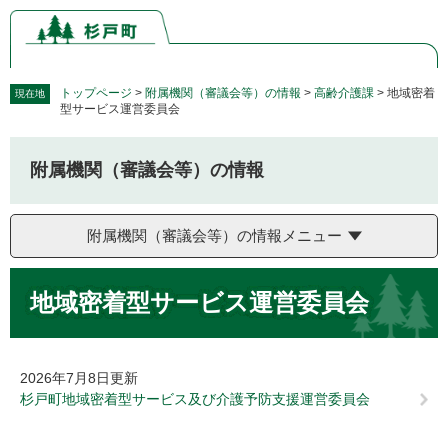
ペ
メ
ー
ニ
ジ
ュ
の
ー
先
を
トップページ
>
附属機関（審議会等）の情報
>
高齢介護課
>
地域密着
現在地
型サービス運営委員会
頭
飛
で
ば
す。
し
附属機関（審議会等）の情報
て
本
文
附属機関（審議会等）の情報メニュー
へ
本
地域密着型サービス運営委員会
文
2026年7月8日更新
杉戸町地域密着型サービス及び介護予防支援運営委員会