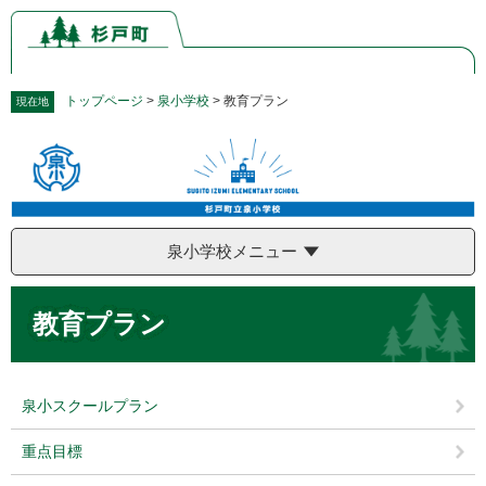
ペ
メ
ー
ニ
ジ
ュ
の
ー
先
を
トップページ
>
泉小学校
>
教育プラン
現在地
頭
飛
で
ば
す。
し
て
本
文
泉小学校メニュー
へ
本
教育プラン
文
泉小スクールプラン
重点目標