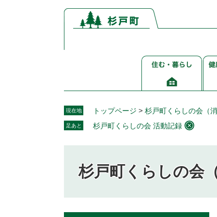
ペ
メ
ー
ニ
ジ
ュ
の
ー
先
を
住
健
頭
飛
む・
康
で
ば
暮
介
す。
し
ら
護
て
し
福
本
トップページ
>
杉戸町くらしの会（
現在地
祉
文
杉戸町くらしの会 活動記録
足あと
へ
杉戸町くらしの会