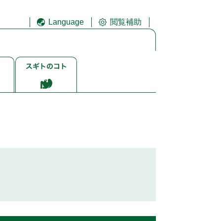
Language
閲覧補助
ス
ギ
ト
ゴ
ト