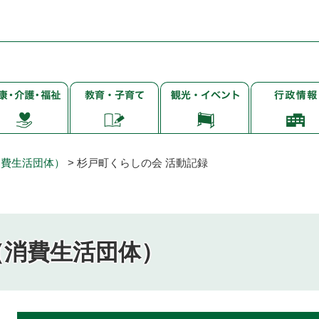
子
観
行
・
育
光・
政
て・
イ
情
・
就
ベ
報
学・
ン
消費生活団体）
>
杉戸町くらしの会 活動記録
教
ト
育
（消費生活団体）