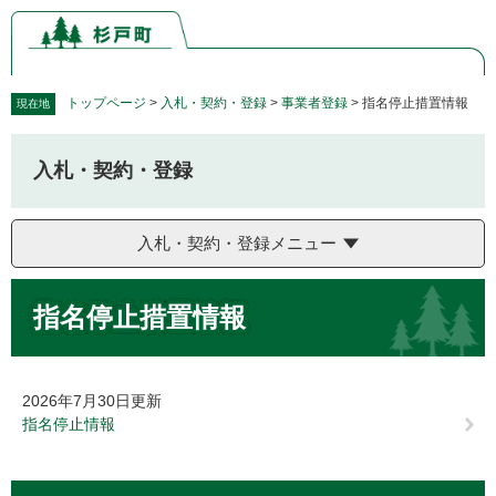
ペ
メ
ー
ニ
ジ
ュ
の
ー
先
を
トップページ
>
入札・契約・登録
>
事業者登録
>
指名停止措置情報
現在地
頭
飛
で
ば
入札・契約・登録
す。
し
て
本
入札・契約・登録メニュー
文
へ
本
指名停止措置情報
文
2026年7月30日更新
指名停止情報