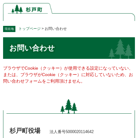
ペ
メ
ー
ニ
ジ
ュ
の
ー
先
を
トップページ
>
お問い合わせ
現在地
頭
飛
本
で
ば
お問い合わせ
文
す。
し
て
本
文
ブラウザでCookie（クッキー）が使用できる設定になっていない、
へ
または、ブラウザがCookie（クッキー）に対応していないため、お
問い合わせフォームをご利用頂けません。
杉戸町役場
法人番号5000020114642