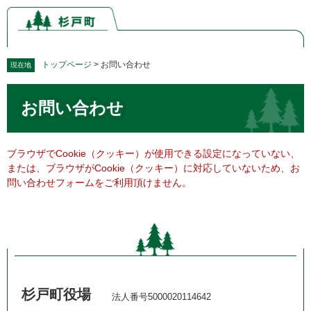
ペ
メ
ー
ニ
ジ
ュ
の
ー
先
を
トップページ
>
お問い合わせ
現在地
頭
飛
本
で
ば
お問い合わせ
文
す。
し
て
本
文
ブラウザでCookie（クッキー）が使用できる設定になっていない、
へ
または、ブラウザがCookie（クッキー）に対応していないため、お
問い合わせフォームをご利用頂けません。
杉戸町役場
法人番号5000020114642