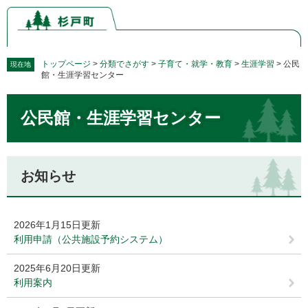
ペ
メ
ー
ニ
ジ
ュ
の
ー
先
を
トップページ
>
分類でさがす
>
子育て・就学・教育
>
生涯学習
>
公民
現在地
館・生涯学習センター
頭
飛
で
ば
本
す。
し
公民館・生涯学習センター
文
て
本
文
へ
お知らせ
2026年1月15日更新
利用申請（公共施設予約システム）
2025年6月20日更新
利用案内