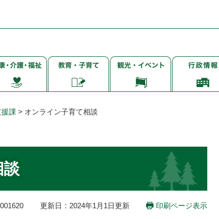
子
観
行
・
育
光・
政
て・
イ
情
・
就
ベ
報
学・
ン
支援課
>
オンライン子育て相談
教
ト
育
相談
01620
更新日：2024年1月1日更新
印刷ページ表示