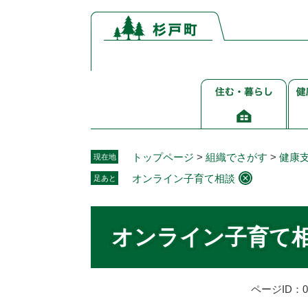
ペ
メ
ー
ニ
ジ
ュ
の
ー
先
を
住
健
頭
飛
む・
康
で
ば
暮
介
す。
し
ら
護
て
し
福
本
トップページ
>
組織でさがす
>
健康
現在地
祉
文
オンライン子育て相談
足あと
へ
本
文
オンライン子育て
ページID：00