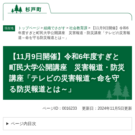
ペ
メ
ー
ニ
ジ
ュ
の
ー
先
を
トップページ
>
組織でさがす
>
社会教育課
>
【11月9日開催】令和6
現在地
年度すぎと町民大学公開講座 災害報道・防災講座「テレビの災害報
頭
飛
道～命を守る防災報道とは～」
で
ば
す。
し
本
て
【11月9日開催】令和6年度すぎと
文
本
町民大学公開講座 災害報道・防災
文
へ
講座「テレビの災害報道～命を守
る防災報道とは～」
ページID：0016233
更新日：2024年11月5日更新
ページ内目次