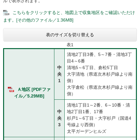
ルで表示されます。
こちらをクリックすると、地図上で収集地区をご確認いただけ
ます。[その他のファイル／1.36MB]
表のサイズを切り替える
表1
清地2丁目3番、5～7番・清地3丁
目4～6番
中
清地5～6丁目、倉松5丁目
央
大字清地（県道次木杉戸線より南
1
側）
大字倉松（県道次木杉戸線より南
Ａ地区 [PDFファ
側）
イル／5.29MB]
清地1丁目1～2番、6～10番・清
中
地2丁目1番、17番
央
杉戸1～6丁目・大字杉戸（国道4
3
号線より西側）
太平ガーデンヒルズ