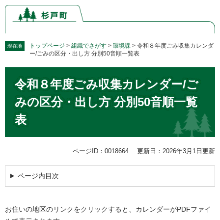
ペ
メ
ー
ニ
ジ
ュ
の
ー
先
を
トップページ
>
組織でさがす
>
環境課
>
令和８年度ごみ収集カレンダ
現在地
ー/ごみの区分・出し方 分別50音順一覧表
頭
飛
で
ば
本
す。
し
令和８年度ごみ収集カレンダー/ご
文
て
本
みの区分・出し方 分別50音順一覧
文
表
へ
ページID：0018664
更新日：2026年3月1日更新
ページ内目次
お住いの地区のリンクをクリックすると、カレンダーがPDFファイ