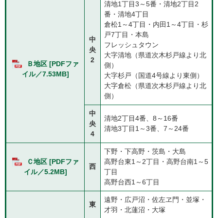
清地1丁目3～5番・清地2丁目2
番・清地4丁目
倉松1～4丁目・内田1～4丁目・杉
戸7丁目・本島
中
フレッシュタウン
央
大字清地（県道次木杉戸線より北
2
Ｂ地区 [PDFファ
側）
イル／7.53MB]
大字杉戸（国道4号線より東側）
大字倉松（県道次木杉戸線より北
側）
中
清地2丁目4番、8～16番
央
清地3丁目1～3番、7～24番
4
下野・下高野・茨島・大島
Ｃ地区 [PDFファ
高野台東1～2丁目・高野台南1～5
西
丁目
イル／5.2MB]
高野台西1～6丁目
遠野・広戸沼・佐左ヱ門・並塚・
東
才羽・北蓮沼・大塚