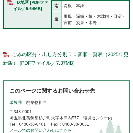
Ｄ地区 [PDFファ
南
堤根・本郷
イル／5.64MB]
屏風・深輪・椿・木津内・目沼・
泉
宮前・鷲巣・木野川
ごみの区分・出し方分別５０音順一覧表（2025年更
新版） [PDFファイル／7.37MB]
このページに関するお問い合わせ先
環境課
廃棄物担当
〒345-0001
埼玉県北葛飾郡杉戸町大字木津内577 環境センター内
Tel：0480-38-0401
Fax：0480-38-0651
メールでのお問い合わせはこちら