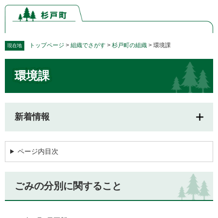
ペ
メ
ー
ニ
ジ
ュ
の
ー
先
を
トップページ
>
組織でさがす
>
杉戸町の組織
>
環境課
現在地
頭
飛
本
で
ば
環境課
文
す。
し
て
本
文
新着情報
へ
ページ内目次
ごみの分別に関すること