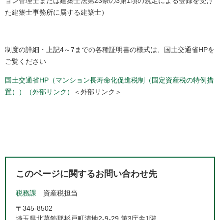
ョン管理士または建築士法第23条の3第1項の規定による登録を受け
た建築士事務所に属する建築士）
制度の詳細・上記4～7までの各種証明書の様式は、国土交通省HPを
ご覧ください
国土交通省HP（マンション長寿命化促進税制（固定資産税の特例措
置））（外部リンク）
＜外部リンク＞
このページに関するお問い合わせ先
税務課
資産税担当
〒345-8502
埼玉県北葛飾郡杉戸町清地2-9-29 第3庁舎1階