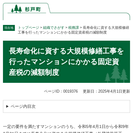
ペ
メ
ー
ニ
ジ
ュ
の
ー
先
を
トップページ
>
組織でさがす
>
税務課
>
長寿命化に資する大規模修繕
現在地
工事を行ったマンションにかかる固定資産税の減額制度
頭
飛
で
ば
本
す。
し
長寿命化に資する大規模修繕工事を
文
て
本
行ったマンションにかかる固定資
文
産税の減額制度
へ
ページID：0019376
更新日：2025年4月1日更新
ページ内目次
一定の要件を満たすマンションのうち、令和5年4月1日から令和9年