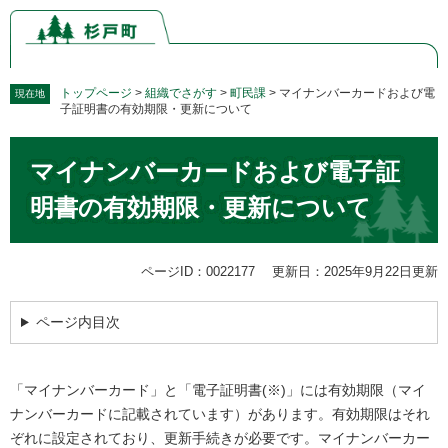
ペ
メ
ー
ニ
ジ
ュ
の
ー
先
を
トップページ
>
組織でさがす
>
町民課
>
マイナンバーカードおよび電
現在地
子証明書の有効期限・更新について
頭
飛
で
ば
本
す。
し
マイナンバーカードおよび電子証
文
て
本
明書の有効期限・更新について
文
へ
ページID：0022177
更新日：2025年9月22日更新
ページ内目次
「マイナンバーカード」と「電子証明書(※)」には有効期限（マイ
ナンバーカードに記載されています）があります。有効期限はそれ
ぞれに設定されており、更新手続きが必要です。マイナンバーカー