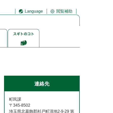
Language
閲覧補助
ス
ギ
ト
ゴ
ト
連絡先
町民課
〒345-8502
埼玉県北葛飾郡杉戸町清地2-9-29 第