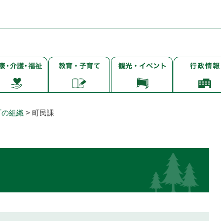
子
観
行
・
育
光・
政
て・
イ
情
・
就
ベ
報
学・
ン
町の組織
>
町民課
教
ト
育