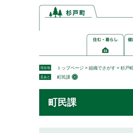
ペ
メ
ー
ニ
ジ
ュ
の
ー
先
を
住
健
頭
飛
む・
康
で
ば
暮
介
す。
し
ら
護
て
し
福
本
トップページ
>
組織でさがす
>
杉戸
現在地
祉
文
町民課
足あと
へ
本
文
町民課