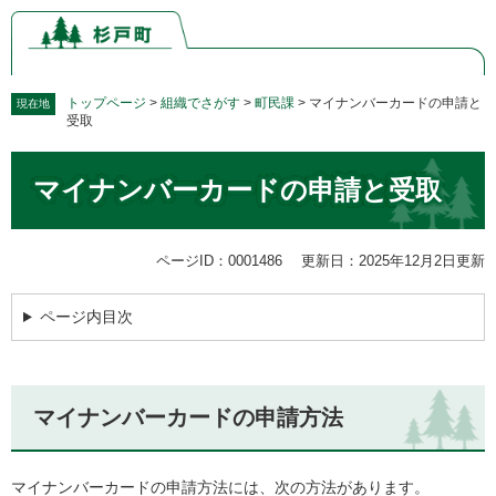
ペ
メ
ー
ニ
ジ
ュ
の
ー
先
を
トップページ
>
組織でさがす
>
町民課
>
マイナンバーカードの申請と
現在地
受取
頭
飛
で
ば
本
す。
し
マイナンバーカードの申請と受取
文
て
本
文
ページID：0001486
更新日：2025年12月2日更新
へ
ページ内目次
マイナンバーカードの申請方法
マイナンバーカードの申請方法には、次の方法があります。