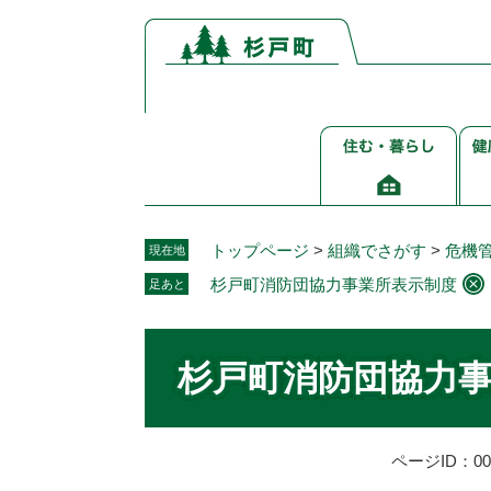
ペ
メ
ー
ニ
ジ
ュ
の
ー
先
を
住
健
頭
飛
む・
康
で
ば
暮
介
す。
し
ら
護
て
し
福
本
トップページ
>
組織でさがす
>
危機
現在地
祉
文
杉戸町消防団協力事業所表示制度
足あと
へ
本
文
杉戸町消防団協力
ページID：002