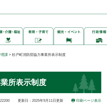
子
観
行
・
育
光・
政
て・
イ
情
・
就
ベ
報
学・
ン
管理課
>
杉戸町消防団協力事業所表示制度
教
ト
育
事業所表示制度
2200
更新日：2025年9月11日更新
印刷ページ表示