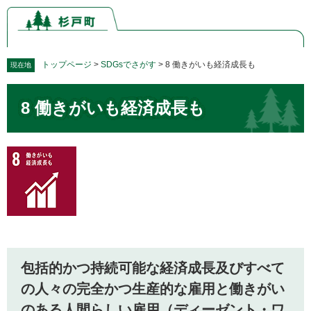
ペ
メ
ー
ニ
ジ
ュ
の
ー
先
を
トップページ
>
SDGsでさがす
>
8 働きがいも経済成長も
現在地
頭
飛
本
で
ば
8 働きがいも経済成長も
文
す。
し
て
本
文
へ
​包括的かつ持続可能な経済成長及びすべて
の人々の完全かつ生産的な雇用と働きがい
のある人間らしい雇用（ディーゼント・ワ