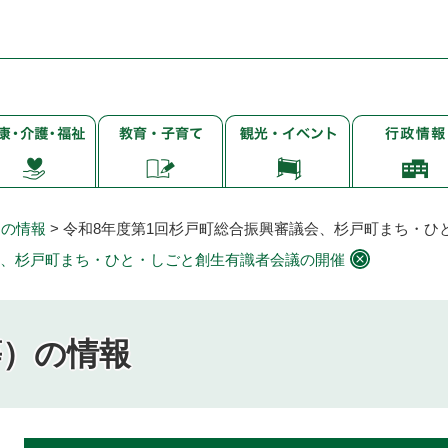
子
観
行
・
育
光・
政
て・
イ
情
・
就
ベ
報
学・
ン
）の情報
>
令和8年度第1回杉戸町総合振興審議会、杉戸町まち・ひ
教
ト
会、杉戸町まち・ひと・しごと創生有識者会議の開催
育
等）の情報