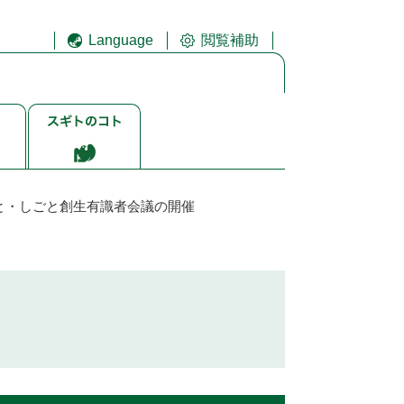
Language
閲覧補助
ス
ギ
ト
ゴ
ト
と・しごと創生有識者会議の開催