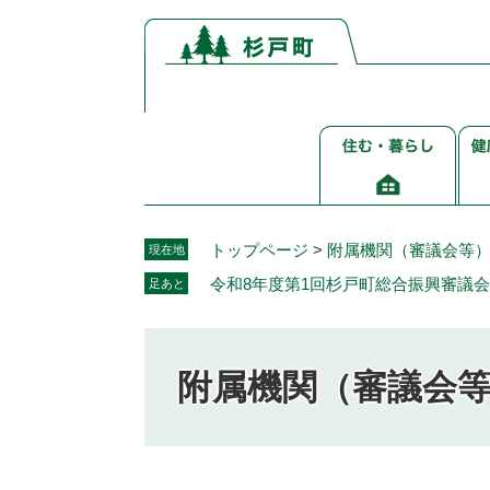
ペ
メ
ー
ニ
ジ
ュ
の
ー
先
を
住
健
頭
飛
む・
康
で
ば
暮
介
す。
し
ら
護
て
し
福
本
トップページ
>
附属機関（審議会等
現在地
祉
文
令和8年度第1回杉戸町総合振興審議
足あと
へ
附属機関（審議会